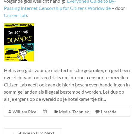
volgende gids wellicht handig:
Everyone’s Guide to By-
Passing
Internet Censorship for Citizens Worldwide
– door
Citizen Lab
.
Het is een gids voor de niet-technische gebruiker, en geeft een
overzicht van tools en tricks om internet censuur te omzeilen.
Citizen Lab geeft ook aan de hierin beschreven handelingen in
sommige landen als illegaal bestempeld worden. Let dus op
als je ergens op de wereld op je hotelkamertje zit…
William Rice
Media
,
Techniek
1 reactie
←
Stukje in Nrc.Next