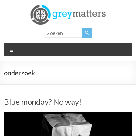
Ga
naar
de
inhoud
Grey
Matters
Menu
Insight.
Intervention.
Inspiration.
onderzoek
Blue monday? No way!