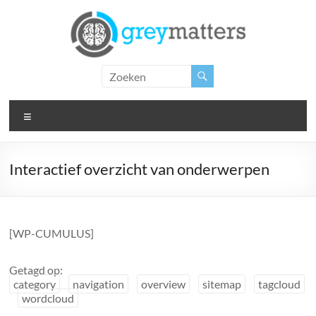
Ga
naar
de
inhoud
Grey
Matters
Menu
Insight.
Intervention.
Inspiration.
Interactief overzicht van onderwerpen
[WP-CUMULUS]
Getagd op:
category
navigation
overview
sitemap
tagcloud
wordcloud