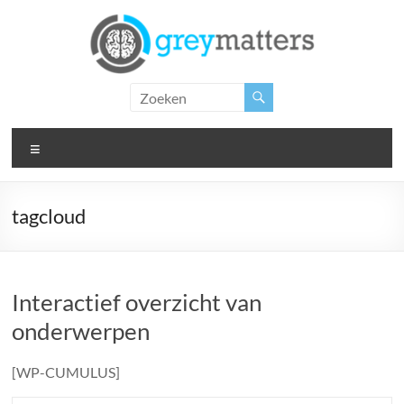
Ga
naar
de
inhoud
Grey
Matters
Menu
Insight.
Intervention.
Inspiration.
tagcloud
Interactief overzicht van
onderwerpen
[WP-CUMULUS]