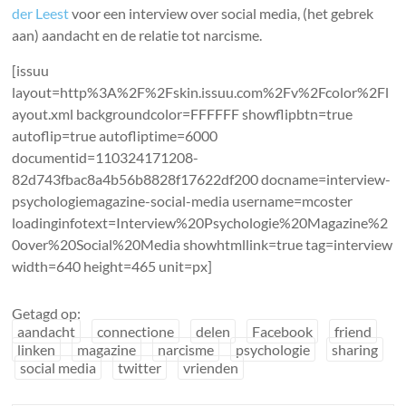
der Leest
voor een interview over social media, (het gebrek
aan) aandacht en de relatie tot narcisme.
[issuu
layout=http%3A%2F%2Fskin.issuu.com%2Fv%2Fcolor%2Fl
ayout.xml backgroundcolor=FFFFFF showflipbtn=true
autoflip=true autofliptime=6000
documentid=110324171208-
82d743fbac8a4b56b8828f17622df200 docname=interview-
psychologiemagazine-social-media username=mcoster
loadinginfotext=Interview%20Psychologie%20Magazine%2
0over%20Social%20Media showhtmllink=true tag=interview
width=640 height=465 unit=px]
Getagd op:
aandacht
connectione
delen
Facebook
friend
linken
magazine
narcisme
psychologie
sharing
social media
twitter
vrienden