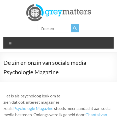
Ga
naar
de
inhoud
Grey
Matters
Menu
Insight.
Intervention.
Inspiration.
De zin en onzin van sociale media –
Psychologie Magazine
Het is als psycholoog leuk om te
zien dat ook interest magazines
zoals
Psychologie Magazine
steeds meer aandacht aan social
media besteden. Onlangs werd ik gebeld door
Chantal van