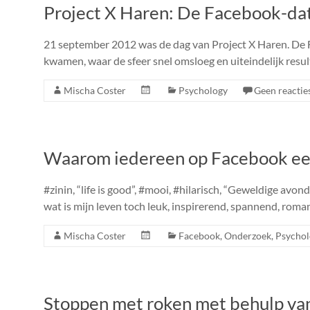
Project X Haren: De Facebook-dat
21 september 2012 was de dag van Project X Haren. De F
kwamen, waar de sfeer snel omsloeg en uiteindelijk resu
Mischa Coster
Psychology
Geen reactie
Waarom iedereen op Facebook een 
#zinin, “life is good”, #mooi, #hilarisch, “Geweldige avon
wat is mijn leven toch leuk, inspirerend, spannend, roman
Mischa Coster
Facebook
,
Onderzoek
,
Psychol
Stoppen met roken met behulp va