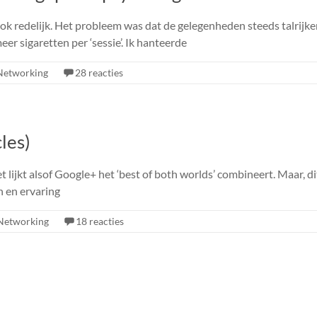
ok redelijk. Het probleem was dat de gelegenheden steeds talrijke
r sigaretten per ‘sessie’. Ik hanteerde
 Networking
28 reacties
les)
lijkt alsof Google+ het ‘best of both worlds’ combineert. Maar, d
n en ervaring
 Networking
18 reacties