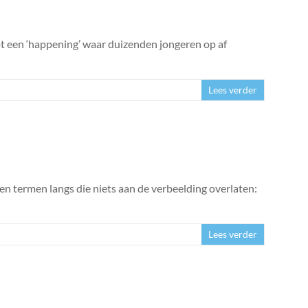
t een ‘happening’ waar duizenden jongeren op af
Lees verder
s en termen langs die niets aan de verbeelding overlaten:
Lees verder