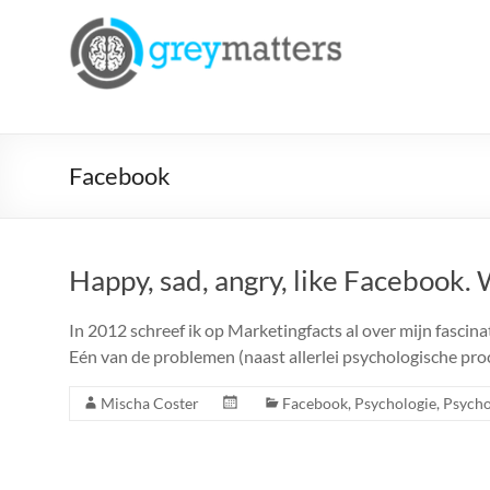
Ga
naar
Grey
de
Matters
inhoud
Insight.
Intervention.
Facebook
Inspiration.
Happy, sad, angry, like Facebook.
In 2012 schreef ik op Marketingfacts al over mijn fascin
Eén van de problemen (naast allerlei psychologische proc
Mischa Coster
Facebook
,
Psychologie
,
Psycho