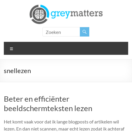
Ga
naar
de
inhoud
Grey
Matters
Menu
Insight.
Intervention.
Inspiration.
snellezen
Beter en efficiënter
beeldschermteksten lezen
Het komt vaak voor dat ik lange blogposts of artikelen wil
lezen. En dan niet scannen, maar echt lezen zodat ik achteraf