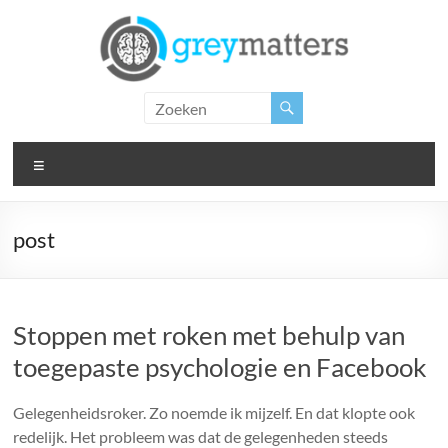
Ga
naar
de
inhoud
Grey
Matters
Menu
Insight.
Intervention.
Inspiration.
post
Stoppen met roken met behulp van
toegepaste psychologie en Facebook
Gelegenheidsroker. Zo noemde ik mijzelf. En dat klopte ook
redelijk. Het probleem was dat de gelegenheden steeds