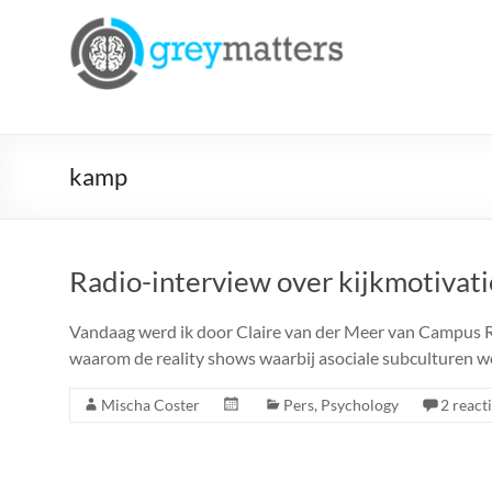
Ga
naar
Grey
de
Matters
inhoud
Insight.
Intervention.
kamp
Inspiration.
Radio-interview over kijkmotivati
Vandaag werd ik door Claire van der Meer van Campus Ra
waarom de reality shows waarbij asociale subculturen w
Mischa Coster
Pers
,
Psychology
2 react