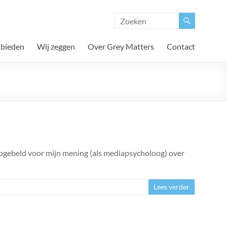
 bieden
Wij zeggen
Over Grey Matters
Contact
opgebeld voor mijn mening (als mediapsycholoog) over
Lees verder