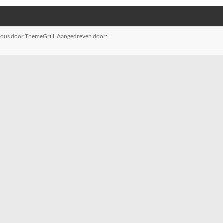
ious
door ThemeGrill. Aangedreven door: