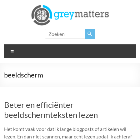
Ga
naar
de
inhoud
Grey
Matters
Menu
Insight.
Intervention.
Inspiration.
beeldscherm
Beter en efficiënter
beeldschermteksten lezen
Het komt vaak voor dat ik lange blogposts of artikelen wil
lezen. En dan niet scannen, maar echt lezen zodat ik achteraf