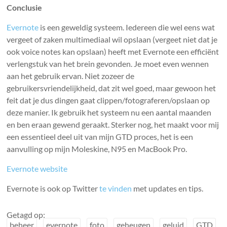
Conclusie
Evernote
is een geweldig systeem. Iedereen die wel eens wat
vergeet of zaken multimediaal wil opslaan (vergeet niet dat je
ook voice notes kan opslaan) heeft met Evernote een efficiënt
verlengstuk van het brein gevonden. Je moet even wennen
aan het gebruik ervan. Niet zozeer de
gebruikersvriendelijkheid, dat zit wel goed, maar gewoon het
feit dat je dus dingen gaat clippen/fotograferen/opslaan op
deze manier. Ik gebruik het systeem nu een aantal maanden
en ben eraan gewend geraakt. Sterker nog, het maakt voor mij
een essentieel deel uit van mijn GTD proces, het is een
aanvulling op mijn Moleskine, N95 en MacBook Pro.
Evernote website
Evernote is ook op Twitter
te vinden
met updates en tips.
Getagd op:
beheer
evernote
foto
geheugen
geluid
GTD