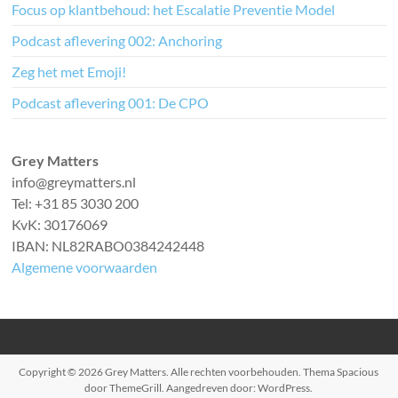
Focus op klantbehoud: het Escalatie Preventie Model
Podcast aflevering 002: Anchoring
Zeg het met Emoji!
Podcast aflevering 001: De CPO
Grey Matters
info@greymatters.nl
Tel: +31 85 3030 200
KvK: 30176069
IBAN: NL82RABO0384242448
Algemene voorwaarden
Copyright © 2026
Grey Matters
. Alle rechten voorbehouden. Thema
Spacious
door ThemeGrill. Aangedreven door:
WordPress
.