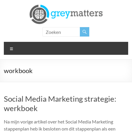
Ga
naar
de
inhoud
Grey
Matters
Menu
Insight.
Intervention.
Inspiration.
workbook
Social Media Marketing strategie:
werkboek
Na mijn vorige artikel over het Social Media Marketing
stappenplan heb ik besloten om dit stappenplan als een