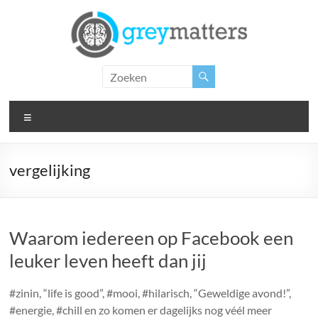
Ga
naar
de
inhoud
Grey
Matters
Menu
Insight.
Intervention.
Inspiration.
vergelijking
Waarom iedereen op Facebook een
leuker leven heeft dan jij
#zinin, “life is good”, #mooi, #hilarisch, “Geweldige avond!”,
#energie, #chill en zo komen er dagelijks nog véél meer