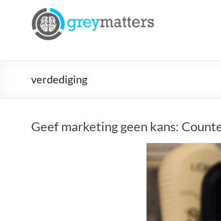
Ga
naar
Grey
de
Matters
inhoud
Insight.
Intervention.
verdediging
Inspiration.
Geef marketing geen kans: Counte