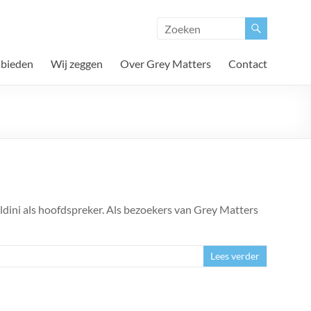
 bieden
Wij zeggen
Over Grey Matters
Contact
ldini als hoofdspreker. Als bezoekers van Grey Matters
Lees verder