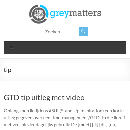
Ga
naar
de
inhoud
Grey
Matters
Menu
Insight.
Intervention.
Inspiration.
tip
GTD tip uitleg met video
Onlangs heb ik tijdens #SUI (Stand Up Inspiration) een korte
uitleg gegeven over een time-management/GTD tip die ik zelf
met veel plezier dagelijks gebruik: De [moet] [ik] [dit] [nu]