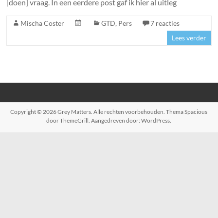
[doen] vraag. In een eerdere post gaf ik hier al uitleg
Mischa Coster
GTD
,
Pers
7 reacties
Lees verder
Copyright © 2026
Grey Matters
. Alle rechten voorbehouden. Thema
Spacious
door ThemeGrill. Aangedreven door:
WordPress
.