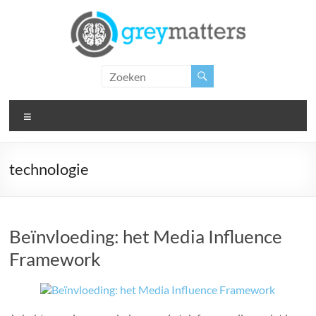
Ga
naar
de
inhoud
Grey
Matters
Menu
Insight.
Intervention.
Inspiration.
technologie
Beïnvloeding: het Media Influence
Framework