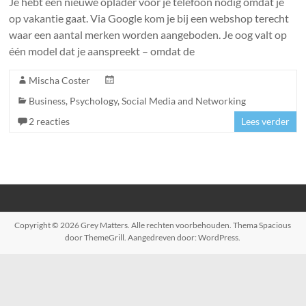
Je hebt een nieuwe oplader voor je telefoon nodig omdat je
op vakantie gaat. Via Google kom je bij een webshop terecht
waar een aantal merken worden aangeboden. Je oog valt op
één model dat je aanspreekt – omdat de
Mischa Coster
Business
,
Psychology
,
Social Media and Networking
2 reacties
Lees verder
Copyright © 2026
Grey Matters
. Alle rechten voorbehouden. Thema
Spacious
door ThemeGrill. Aangedreven door:
WordPress
.