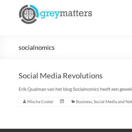
Ga
naar
Grey
de
Matters
inhoud
Insight.
Intervention.
socialnomics
Inspiration.
Social Media Revolutions
Erik Qualman van het blog Socialnomics heeft een gewe
Mischa Coster
Business
,
Social Media and Ne