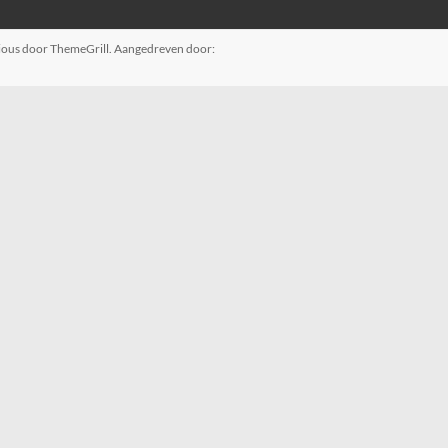
ious
door ThemeGrill. Aangedreven door: