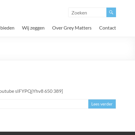
 bieden
Wij zeggen
Over Grey Matters
Contact
 [youtube sIFYPQjYhv8 650 389]
Lees verder