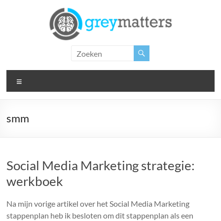
Ga
naar
de
inhoud
Grey
Matters
Menu
Insight.
Intervention.
Inspiration.
smm
Social Media Marketing strategie:
werkboek
Na mijn vorige artikel over het Social Media Marketing
stappenplan heb ik besloten om dit stappenplan als een