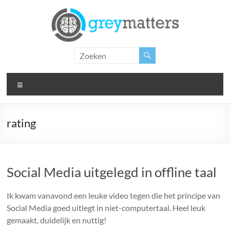
Ga
naar
de
inhoud
Grey
Matters
Menu
Insight.
Intervention.
Inspiration.
rating
Social Media uitgelegd in offline taal
Ik kwam vanavond een leuke video tegen die het principe van
Social Media goed uitlegt in niet-computertaal. Heel leuk
gemaakt, duidelijk en nuttig!