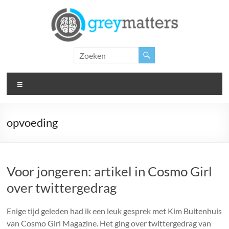
Ga
naar
de
inhoud
Grey
Matters
Menu
Insight.
Intervention.
Inspiration.
opvoeding
Voor jongeren: artikel in Cosmo Girl
over twittergedrag
Enige tijd geleden had ik een leuk gesprek met Kim Buitenhuis
van Cosmo Girl Magazine. Het ging over twittergedrag van