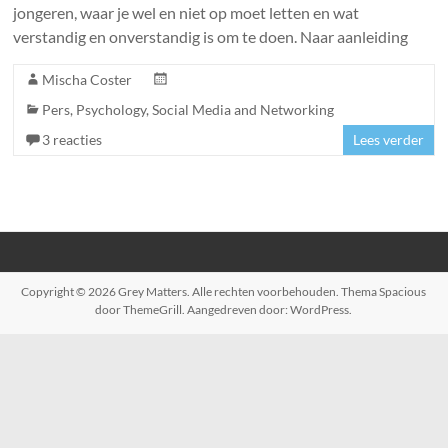
jongeren, waar je wel en niet op moet letten en wat
verstandig en onverstandig is om te doen. Naar aanleiding
Mischa Coster
Pers
,
Psychology
,
Social Media and Networking
3 reacties
Lees verder
Copyright © 2026
Grey Matters
. Alle rechten voorbehouden. Thema
Spacious
door ThemeGrill. Aangedreven door:
WordPress
.