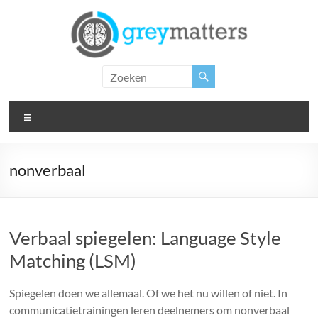
Ga
naar
de
inhoud
Grey
Matters
Menu
Insight.
Intervention.
Inspiration.
nonverbaal
Verbaal spiegelen: Language Style
Matching (LSM)
Spiegelen doen we allemaal. Of we het nu willen of niet. In
communicatietrainingen leren deelnemers om nonverbaal