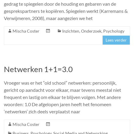
gedrag te spiegelen door de houding en gebaren van de
gesprekspartners te kopiëren. Spiegelen werkt (Karremans &
Verwijmeren, 2008), maar aangezien we het
Mischa Coster
Inzichten
,
Onderzoek
,
Psychology
Lees verder
Netwerken 1+1=3.0
Vroeger was er het “old school” netwerken: persoonlijk,
gericht op aandacht voor elkaar, maar tevens meestal niet
frequent en lastig om elkaar te blijven volgen. Met andere
woorden: 1.0 De afgelopen jaren heeft het fenomeen
‘netwerken’ zich deels verplaatst naar
Mischa Coster
Business
,
Psychology
,
Social Media and Networking