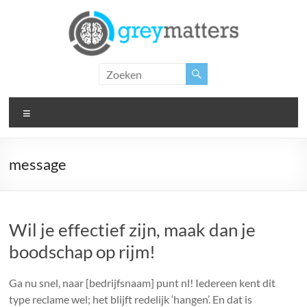
Ga
naar
de
inhoud
Grey
Matters
Menu
Insight.
Intervention.
Inspiration.
message
Wil je effectief zijn, maak dan je
boodschap op rijm!
Ga nu snel, naar [bedrijfsnaam] punt nl! Iedereen kent dit
type reclame wel; het blijft redelijk ‘hangen’. En dat is