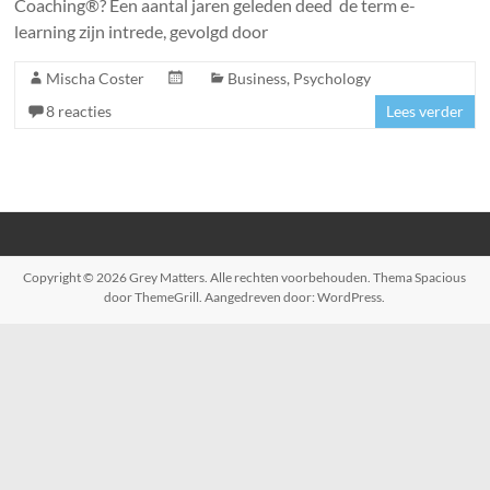
Coaching®? Een aantal jaren geleden deed de term e-
learning zijn intrede, gevolgd door
Mischa Coster
Business
,
Psychology
8 reacties
Lees verder
Copyright © 2026
Grey Matters
. Alle rechten voorbehouden. Thema
Spacious
door ThemeGrill. Aangedreven door:
WordPress
.