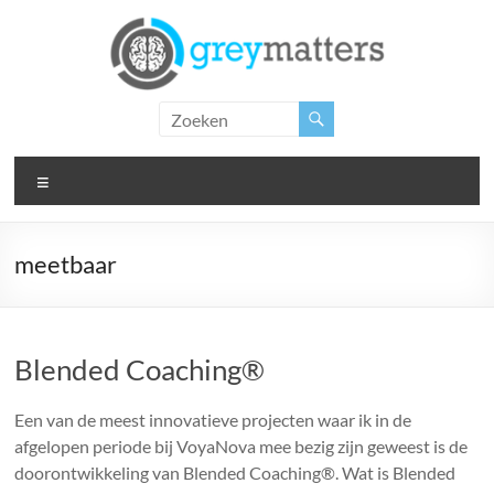
Ga
naar
de
inhoud
Grey
Matters
Menu
Insight.
Intervention.
Inspiration.
meetbaar
Blended Coaching®
Een van de meest innovatieve projecten waar ik in de
afgelopen periode bij VoyaNova mee bezig zijn geweest is de
doorontwikkeling van Blended Coaching®. Wat is Blended