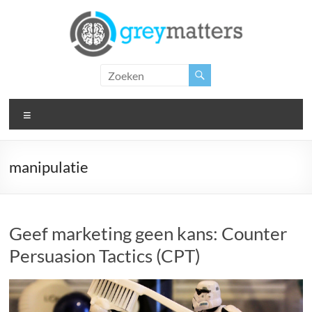
Ga
naar
de
inhoud
Grey
Matters
Menu
Insight.
Intervention.
Inspiration.
manipulatie
Geef marketing geen kans: Counter
Persuasion Tactics (CPT)