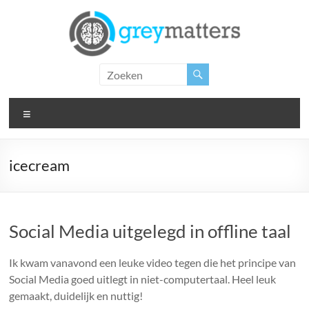
Ga
naar
de
inhoud
Grey
Matters
Menu
Insight.
Intervention.
Inspiration.
icecream
Social Media uitgelegd in offline taal
Ik kwam vanavond een leuke video tegen die het principe van
Social Media goed uitlegt in niet-computertaal. Heel leuk
gemaakt, duidelijk en nuttig!