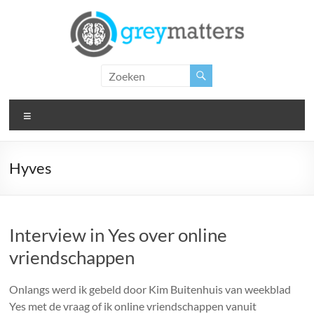
Ga
naar
de
inhoud
Grey
Matters
Menu
Insight.
Intervention.
Inspiration.
Hyves
Interview in Yes over online
vriendschappen
Onlangs werd ik gebeld door Kim Buitenhuis van weekblad
Yes met de vraag of ik online vriendschappen vanuit