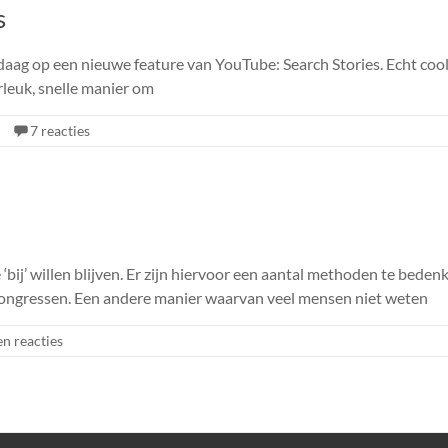
s
ag op een nieuwe feature van YouTube: Search Stories. Echt coole
erleuk, snelle manier om
7 reacties
ij’ willen blijven. Er zijn hiervoor een aantal methoden te bede
congressen. Een andere manier waarvan veel mensen niet weten
n reacties