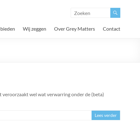
 bieden
Wij zeggen
Over Grey Matters
Contact
it veroorzaakt wel wat verwarring onder de (beta)
Lees verder