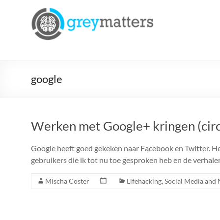
Ga
naar
Grey
de
Matters
inhoud
Insight.
Intervention.
google
Inspiration.
Werken met Google+ kringen (circ
Google heeft goed gekeken naar Facebook en Twitter. Het 
gebruikers die ik tot nu toe gesproken heb en de verhale
Mischa Coster
Lifehacking
,
Social Media and