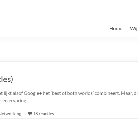
Home
Wij
les)
lijkt alsof Google+ het ‘best of both worlds’ combineert. Maar, d
n en ervaring
 Networking
18 reacties