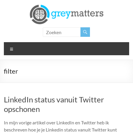
Ga
naar
de
inhoud
Grey
Matters
Menu
Insight.
Intervention.
Inspiration.
filter
LinkedIn status vanuit Twitter
opschonen
In mijn vorige artikel over LinkedIn en Twitter heb ik
beschreven hoe je je Linkedin status vanuit Twitter kunt