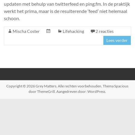
updaten met behulp van twitterfeed en ping.fm. In de praktijk
werkt het prima, maar is de resulterende ‘feed’ niet helemaal
schoon.
Mischa Coster
Lifehacking
2 reacties
Lees verder
Copyright © 2026
Grey Matters
. Alle rechten voorbehouden. Thema
Spacious
door ThemeGrill. Aangedreven door:
WordPress
.