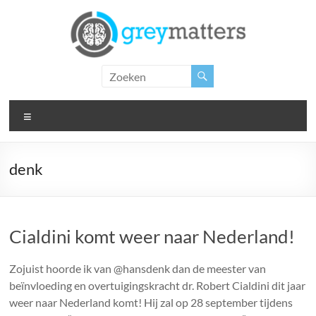
Ga
naar
de
inhoud
Grey
Matters
Menu
Insight.
Intervention.
Inspiration.
denk
Cialdini komt weer naar Nederland!
Zojuist hoorde ik van @hansdenk dan de meester van
beïnvloeding en overtuigingskracht dr. Robert Cialdini dit jaar
weer naar Nederland komt! Hij zal op 28 september tijdens