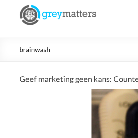
Ga
naar
Grey
de
Matters
inhoud
Insight.
Intervention.
brainwash
Inspiration.
Geef marketing geen kans: Counte