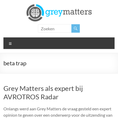
Ga
naar
de
inhoud
Grey
Matters
Menu
Insight.
Intervention.
Inspiration.
beta trap
Grey Matters als expert bij
AVROTROS Radar
Onlangs werd aan Grey Matters de vraag gesteld een expert
opinion te geven over een onderwerp voor de uitzending van