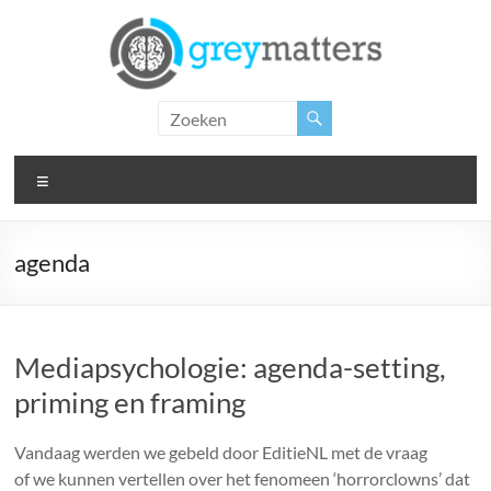
Ga
naar
de
inhoud
Grey
Matters
Menu
Insight.
Intervention.
Inspiration.
agenda
Mediapsychologie: agenda-setting,
priming en framing
Vandaag werden we gebeld door EditieNL met de vraag
of we kunnen vertellen over het fenomeen ‘horrorclowns’ dat