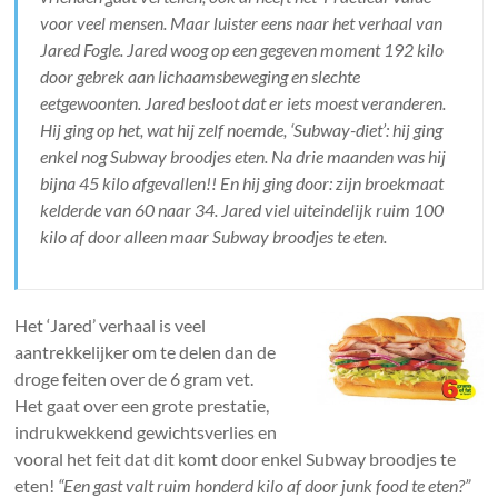
voor veel mensen. Maar luister eens naar het verhaal van
Jared Fogle. Jared woog op een gegeven moment 192 kilo
door gebrek aan lichaamsbeweging en slechte
eetgewoonten. Jared besloot dat er iets moest veranderen.
Hij ging op het, wat hij zelf noemde, ‘Subway-diet’: hij ging
enkel nog Subway broodjes eten. Na drie maanden was hij
bijna 45 kilo afgevallen!! En hij ging door: zijn broekmaat
kelderde van 60 naar 34. Jared viel uiteindelijk ruim 100
kilo af door alleen maar Subway broodjes te eten.
Het ‘Jared’ verhaal is veel
aantrekkelijker om te delen dan de
droge feiten over de 6 gram vet.
Het gaat over een grote prestatie,
indrukwekkend gewichtsverlies en
vooral het feit dat dit komt door enkel Subway broodjes te
eten!
“Een gast valt ruim honderd kilo af door junk food te eten?”