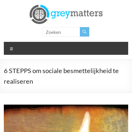
Ga
naar
de
inhoud
Grey
Matters
Menu
Insight.
Intervention.
Inspiration.
6 STEPPS om sociale besmettelijkheid te
realiseren