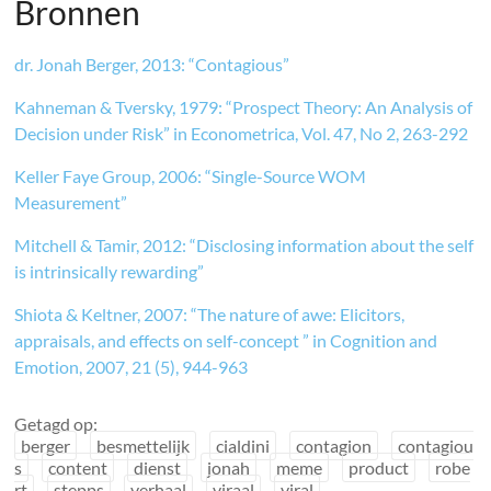
Bronnen
dr. Jonah Berger, 2013: “Contagious”
Kahneman & Tversky, 1979: “Prospect Theory: An Analysis of
Decision under Risk” in Econometrica, Vol. 47, No 2, 263-292
Keller Faye Group, 2006: “Single-Source WOM
Measurement”
Mitchell & Tamir, 2012: “Disclosing information about the self
is intrinsically rewarding”
Shiota & Keltner, 2007: “The nature of awe: Elicitors,
appraisals, and effects on self-concept ” in Cognition and
Emotion, 2007, 21 (5), 944-963
Getagd op:
berger
besmettelijk
cialdini
contagion
contagiou
s
content
dienst
jonah
meme
product
robe
rt
stepps
verhaal
viraal
viral