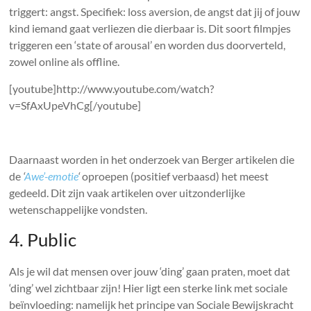
triggert: angst. Specifiek: loss aversion, de angst dat jij of jouw
kind iemand gaat verliezen die dierbaar is. Dit soort filmpjes
triggeren een ‘state of arousal’ en worden dus doorverteld,
zowel online als offline.
[youtube]http://www.youtube.com/watch?
v=SfAxUpeVhCg[/youtube]
Daarnaast worden in het onderzoek van Berger artikelen die
de
‘
Awe’-emotie
‘
oproepen (positief verbaasd) het meest
gedeeld. Dit zijn vaak artikelen over uitzonderlijke
wetenschappelijke vondsten.
4. Public
Als je wil dat mensen over jouw ‘ding’ gaan praten, moet dat
‘ding’ wel zichtbaar zijn! Hier ligt een sterke link met sociale
beïnvloeding: namelijk het principe van Sociale Bewijskracht