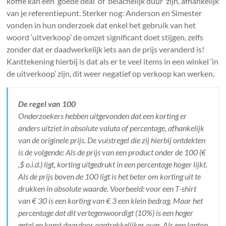
koffie kan een ‘goede deal’ of ‘belachelijk duur’ zijn, afhankelijk
van je referentiepunt. Sterker nog: Anderson en Simester
vonden in hun onderzoek dat enkel het gebruik van het
woord ‘uitverkoop’ de omzet significant doet stijgen, zelfs
zonder dat er daadwerkelijk iets aan de prijs veranderd is!
Kanttekening hierbij is dat als er te veel items in een winkel ‘in
de uitverkoop’ zijn, dit weer negatief op verkoop kan werken.
De regel van 100
Onderzoekers hebben uitgevonden dat een korting er
anders uitziet in absolute valuta of percentage, afhankelijk
van de originele prijs. De vuistregel die zij hierbij ontdekten
is de volgende: Als de prijs van een product onder de 100 (€
,$ o.i.d.) ligt, korting uitgedrukt in een percentage hoger lijkt.
Als de prijs boven de 100 ligt is het beter om korting uit te
drukken in absolute waarde. Voorbeeld: voor een T-shirt
van € 30 is een korting van € 3 een klein bedrag. Maar het
percentage dat dit vertegenwoordigt (10%) is een hoger
getal en komt daardoor aantrekkelijker over. Als een laptop