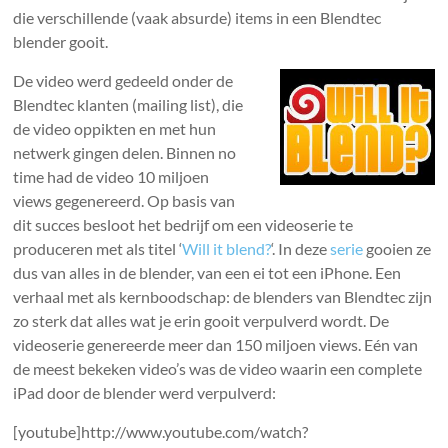
die verschillende (vaak absurde) items in een Blendtec
blender gooit.
De video werd gedeeld onder de
Blendtec klanten (mailing list), die
de video oppikten en met hun
netwerk gingen delen. Binnen no
time had de video 10 miljoen
views gegenereerd. Op basis van
dit succes besloot het bedrijf om een videoserie te
produceren met als titel ‘
Will it blend?
‘. In deze
serie
gooien ze
dus van alles in de blender, van een ei tot een iPhone. Een
verhaal met als kernboodschap: de blenders van Blendtec zijn
zo sterk dat alles wat je erin gooit verpulverd wordt. De
videoserie genereerde meer dan 150 miljoen views. Eén van
de meest bekeken video’s was de video waarin een complete
iPad door de blender werd verpulverd:
[youtube]http://www.youtube.com/watch?