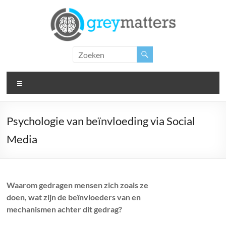
Ga
naar
de
inhoud
Grey
Matters
Menu
Insight.
Intervention.
Inspiration.
Psychologie van beïnvloeding via Social
Media
Waarom gedragen mensen zich zoals ze
doen, wat zijn de beïnvloeders van en
mechanismen achter dit gedrag?