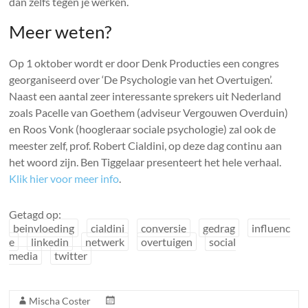
dan zelfs tegen je werken.
Meer weten?
Op 1 oktober wordt er door Denk Producties een congres
georganiseerd over ‘De Psychologie van het Overtuigen’.
Naast een aantal zeer interessante sprekers uit Nederland
zoals Pacelle van Goethem (adviseur Vergouwen Overduin)
en Roos Vonk (hoogleraar sociale psychologie) zal ook de
meester zelf, prof. Robert Cialdini, op deze dag continu aan
het woord zijn. Ben Tiggelaar presenteert het hele verhaal.
Klik hier voor meer info
.
Getagd op:
beinvloeding
cialdini
conversie
gedrag
influenc
e
linkedin
netwerk
overtuigen
social
media
twitter
Mischa Coster