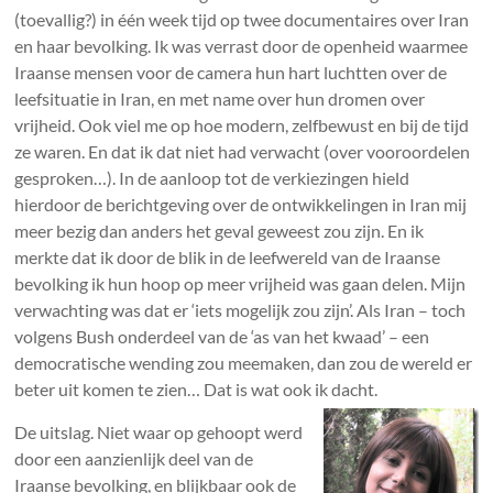
(toevallig?) in één week tijd op twee documentaires over Iran
en haar bevolking. Ik was verrast door de openheid waarmee
Iraanse mensen voor de camera hun hart luchtten over de
leefsituatie in Iran, en met name over hun dromen over
vrijheid. Ook viel me op hoe modern, zelfbewust en bij de tijd
ze waren. En dat ik dat niet had verwacht (over vooroordelen
gesproken…). In de aanloop tot de verkiezingen hield
hierdoor de berichtgeving over de ontwikkelingen in Iran mij
meer bezig dan anders het geval geweest zou zijn. En ik
merkte dat ik door de blik in de leefwereld van de Iraanse
bevolking ik hun hoop op meer vrijheid was gaan delen. Mijn
verwachting was dat er ‘iets mogelijk zou zijn’. Als Iran – toch
volgens Bush onderdeel van de ‘as van het kwaad’ – een
democratische wending zou meemaken, dan zou de wereld er
beter uit komen te zien… Dat is wat ook ik dacht.
De uitslag. Niet waar op gehoopt werd
door een aanzienlijk deel van de
Iraanse bevolking, en blijkbaar ook de